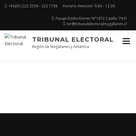
+56(61) 222 2539 – 222 1738
Horario Atención: 9:30 – 12:30
Pasaje Emilio Korner N°1072 Casilla: 79-D
ter@tribunalelectoralmagallanes.cl
TRIBUNAL ELECTORAL
Región de Magallanes y Antártica