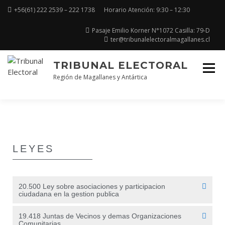
+56(61) 222 2539 – 222 1738
Horario Atención: 9:30 – 12:30
Pasaje Emilio Korner N°1072 Casilla: 79-D
ter@tribunalelectoralmagallanes.cl
TRIBUNAL ELECTORAL
Región de Magallanes y Antártica
LEYES
20.500 Ley sobre asociaciones y participacion
ciudadana en la gestion publica
19.418 Juntas de Vecinos y demas Organizaciones
Comunitarias