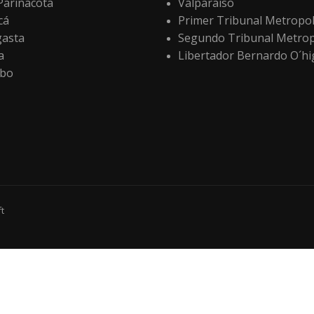
 Parinacota
Valparaíso
cá
Primer Tribunal Metropol
gasta
Segundo Tribunal Metrop
a
Libertador Bernardo O´hi
bo
t