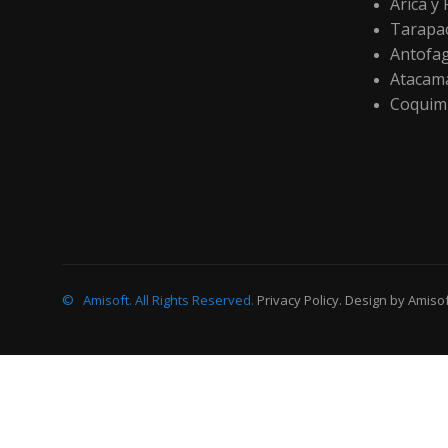
Arica y
Tarapa
Antofa
Atacam
Coquim
©
Amisoft
.
All Rights Reserved.
Privacy Policy
. Design by
Amisof