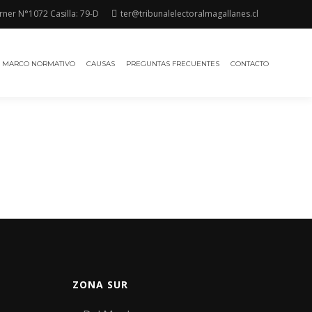
rner N°1072 Casilla: 79-D
ter@tribunalelectoralmagallanes.cl
MARCO NORMATIVO
CAUSAS
PREGUNTAS FRECUENTES
CONTACTO
ZONA SUR