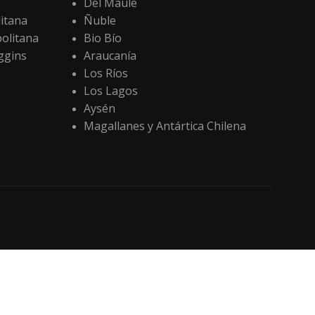
Del Maule
itana
Ñuble
olitana
Bio Bío
ggins
Araucanía
Los Ríos
Los Lagos
Aysén
Magallanes y Antártica Chilena