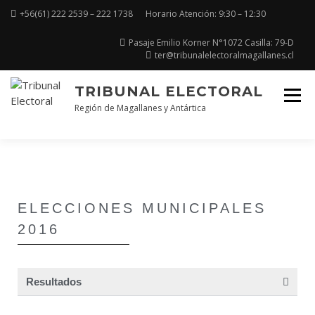
+56(61) 222 2539 – 222 1738
Horario Atención: 9:30 – 12:30
Pasaje Emilio Korner N°1072 Casilla: 79-D
ter@tribunalelectoralmagallanes.cl
TRIBUNAL ELECTORAL
Región de Magallanes y Antártica
ELECCIONES MUNICIPALES
2016
Resultados