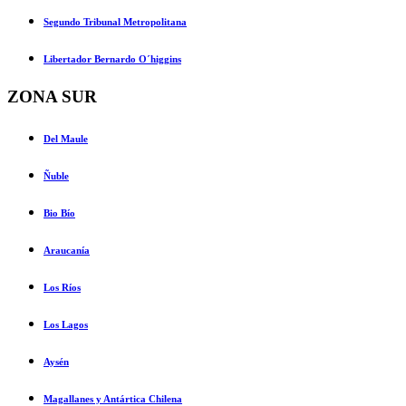
Segundo Tribunal Metropolitana
Libertador Bernardo O´higgins
ZONA SUR
Del Maule
Ñuble
Bio Bío
Araucanía
Los Ríos
Los Lagos
Aysén
Magallanes y Antártica Chilena