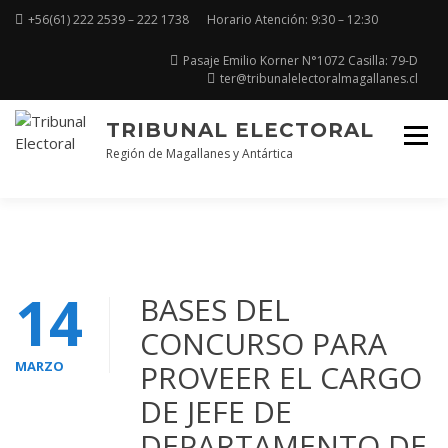
+56(61) 222 2539 – 222 1738
Horario Atención: 9:30 – 12:30
Pasaje Emilio Korner N°1072 Casilla: 79-D
ter@tribunalelectoralmagallanes.cl
TRIBUNAL ELECTORAL
Región de Magallanes y Antártica
14
BASES DEL
CONCURSO PARA
MARZO
PROVEER EL CARGO
DE JEFE DE
DEPARTAMENTO DE